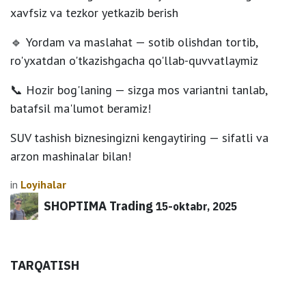
xavfsiz va tezkor yetkazib berish
🔹
Yordam va maslahat
— sotib olishdan tortib,
ro'yxatdan o'tkazishgacha qo'llab-quvvatlaymiz
📞
Hozir bog'laning
— sizga mos variantni tanlab,
batafsil ma'lumot beramiz!
SUV tashish biznesingizni kengaytiring — sifatli va
arzon mashinalar bilan!
in
Loyihalar
SHOPTIMA Trading
15-oktabr, 2025
TARQATISH