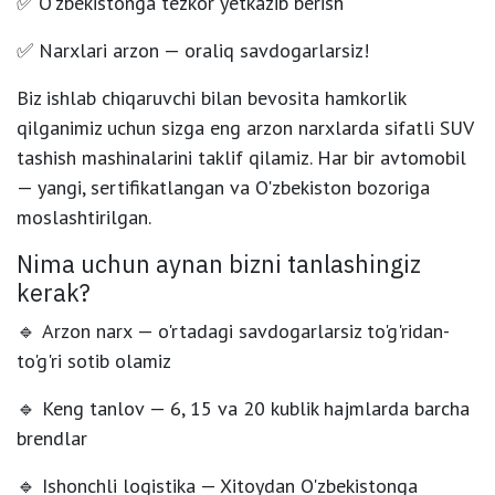
✅
O'zbekistonga tezkor yetkazib berish
✅
Narxlari arzon — oraliq savdogarlarsiz!
Biz
ishlab chiqaruvchi bilan bevosita hamkorlik
qilganimiz uchun sizga
eng arzon narxlarda
sifatli SUV
tashish mashinalarini taklif qilamiz. Har bir avtomobil
— yangi, sertifikatlangan va O'zbekiston bozoriga
moslashtirilgan.
Nima uchun aynan bizni tanlashingiz
kerak?
🔹
Arzon narx
— o'rtadagi savdogarlarsiz to'g'ridan-
to'g'ri sotib olamiz
🔹
Keng tanlov
— 6, 15 va 20 kublik hajmlarda barcha
brendlar
🔹
Ishonchli logistika
— Xitoydan O'zbekistonga