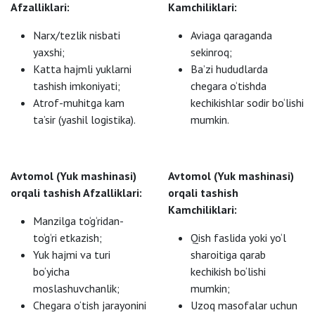
Afzalliklari:
Kamchiliklari:
Narx/tezlik nisbati
Aviaga qaraganda
yaxshi;
sekinroq;
Katta hajmli yuklarni
Ba’zi hududlarda
tashish imkoniyati;
chegara o‘tishda
Atrof-muhitga kam
kechikishlar sodir bo‘lishi
ta’sir (yashil logistika).
mumkin.
Avtomol (Yuk mashinasi)
Avtomol (Yuk mashinasi)
orqali tashish Afzalliklari:
orqali tashish
Kamchiliklari:
Manzilga to‘g‘ridan-
to‘g‘ri etkazish;
Qish faslida yoki yo‘l
Yuk hajmi va turi
sharoitiga qarab
bo‘yicha
kechikish bo‘lishi
moslashuvchanlik;
mumkin;
Chegara o‘tish jarayonini
Uzoq masofalar uchun