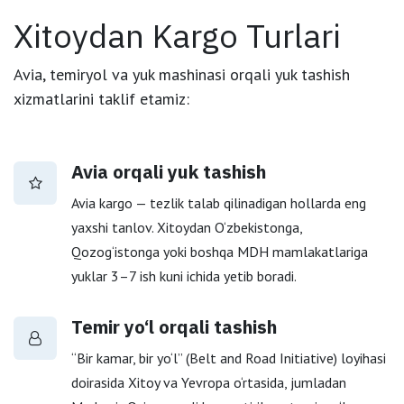
Xitoydan Kargo Turlari
Avia, temiryol va yuk mashinasi orqali yuk tashish
xizmatlarini taklif etamiz:
Avia orqali yuk tashish
Avia kargo — tezlik talab qilinadigan hollarda eng
yaxshi tanlov. Xitoydan O‘zbekistonga,
Qozog‘istonga yoki boshqa MDH mamlakatlariga
yuklar
3–7 ish kuni
ichida yetib boradi.
Temir yo‘l orqali tashish
“Bir kamar, bir yo‘l” (Belt and Road Initiative) loyihasi
doirasida Xitoy va Yevropa o‘rtasida, jumladan