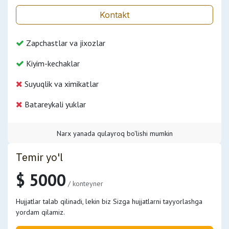
Kontakt
Zapchastlar va jixozlar
Kiyim-kechaklar
Suyuqlik va ximikatlar
Batareykali yuklar
Narx yanada qulayroq bo'lishi mumkin
Temir yo'l
$ 5000
/ konteyner
Hujjatlar talab qilinadi, lekin biz Sizga hujjatlarni tayyorlashga
yordam qilamiz.