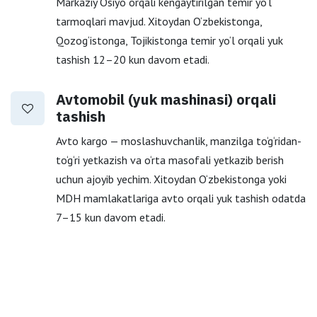
Markaziy Osiyo orqali kengaytirilgan temir yo‘l
tarmoqlari mavjud. Xitoydan O‘zbekistonga,
Qozog‘istonga, Tojikistonga temir yo‘l orqali yuk
tashish
12–20 kun
davom etadi.
Avtomobil (yuk mashinasi) orqali
tashish
Avto kargo — moslashuvchanlik, manzilga to‘g‘ridan-
to‘g‘ri yetkazish va o‘rta masofali yetkazib berish
uchun ajoyib yechim. Xitoydan O‘zbekistonga yoki
MDH mamlakatlariga avto orqali yuk tashish odatda
7–15 kun
davom etadi.