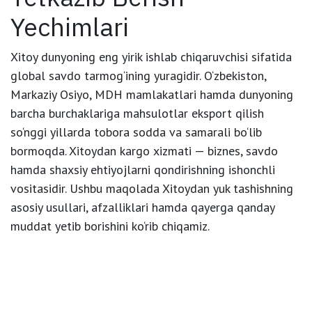
Yechimlari
Xitoy dunyoning eng yirik ishlab chiqaruvchisi sifatida
global savdo tarmog‘ining yuragidir. O‘zbekiston,
Markaziy Osiyo, MDH mamlakatlari hamda dunyoning
barcha burchaklariga mahsulotlar eksport qilish
so‘nggi yillarda tobora sodda va samarali bo‘lib
bormoqda. Xitoydan kargo xizmati — biznes, savdo
hamda shaxsiy ehtiyojlarni qondirishning ishonchli
vositasidir. Ushbu maqolada Xitoydan yuk tashishning
asosiy usullari, afzalliklari hamda qayerga qanday
muddat yetib borishini ko‘rib chiqamiz.