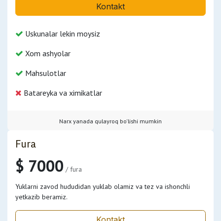
Kontakt
Uskunalar lekin moysiz
Xom ashyolar
Mahsulotlar
Batareyka va ximikatlar
Narx yanada qulayroq bo'lishi mumkin
Fura
$ 7000
/ fura
Yuklarni zavod hududidan yuklab olamiz va tez va ishonchli
yetkazib beramiz.
Kontakt