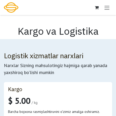
Skip to Content
Kargo va Logistika
Logistik xizmatlar narxlari
Narxlar Sizning mahsulotingiz hajmiga qarab yanada
yaxshiroq bo'lishi mumkin
Kargo
$ 5.00
/ kg
Barcha bojxona rasmiylashtiruvini o'zimiz amalga oshiramiz.